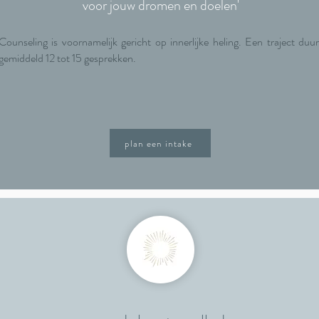
voor jouw dromen en doelen'
Counseling is voornamelijk gericht op innerlijke heling. Een traject duur
gemiddeld 12 tot 15 gesprekken.
plan een intake