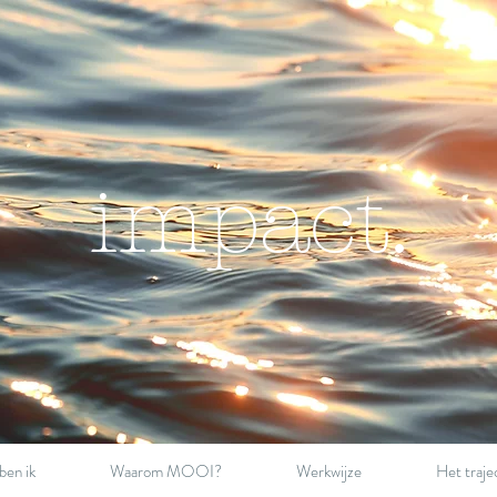
impact.
ben ik
Waarom MOOI?
Werkwijze
Het traje