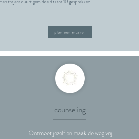
Een traject duurt gemiddeld 6 tot 10 gesprekken.
plan een intake
counseling
'Ontmoet jezelf en maak de weg vrij